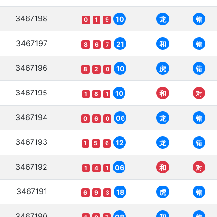
3467198
10
龙
错
0
1
9
3467197
21
和
错
8
6
7
3467196
10
虎
错
8
2
0
3467195
10
和
对
1
8
1
3467194
06
龙
错
0
6
0
3467193
12
龙
错
1
5
6
3467192
06
和
对
1
4
1
3467191
18
虎
错
6
9
3
3467190
08
和
错