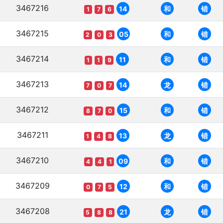
3467216
14
和
错
1
7
6
3467215
05
和
错
2
0
3
3467214
11
和
错
1
1
9
3467213
14
龙
错
7
0
7
3467212
15
和
错
8
7
0
3467211
13
龙
错
1
4
8
3467210
09
和
错
4
4
1
3467209
12
和
错
0
7
5
3467208
21
龙
错
5
8
8