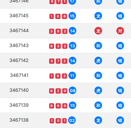
3467146
17
和
错
9
7
1
3467145
15
龙
错
1
8
6
3467144
14
龙
对
3
9
2
3467143
13
和
错
8
3
2
3467142
14
虎
错
5
7
2
3467141
11
和
错
1
8
2
3467140
08
虎
错
6
2
0
3467139
15
和
错
9
6
0
3467138
02
龙
错
1
0
1