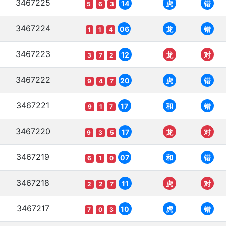
3467225
14
虎
错
5
6
3
3467224
06
龙
错
1
1
4
3467223
12
龙
对
3
7
2
3467222
20
虎
错
9
4
7
3467221
17
和
错
9
1
7
3467220
17
龙
对
9
3
5
3467219
07
和
错
6
1
0
3467218
11
虎
对
2
2
7
3467217
10
虎
错
7
0
3