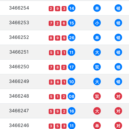
3466254
14
单
错
2
9
3
3466253
15
小
错
7
2
6
3466252
26
单
错
8
9
9
3466251
11
大
错
5
5
1
3466250
17
双
错
7
8
2
3466249
10
大
错
3
6
1
3466248
08
双
对
5
1
2
3466247
16
大
对
5
9
2
3466246
11
单
对
3
5
3