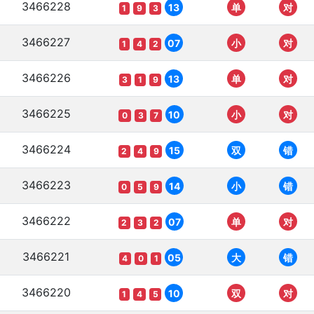
3466228
13
单
对
1
9
3
3466227
07
小
对
1
4
2
3466226
13
单
对
3
1
9
3466225
10
小
对
0
3
7
3466224
15
双
错
2
4
9
3466223
14
小
错
0
5
9
3466222
07
单
对
2
3
2
3466221
05
大
错
4
0
1
3466220
10
双
对
1
4
5