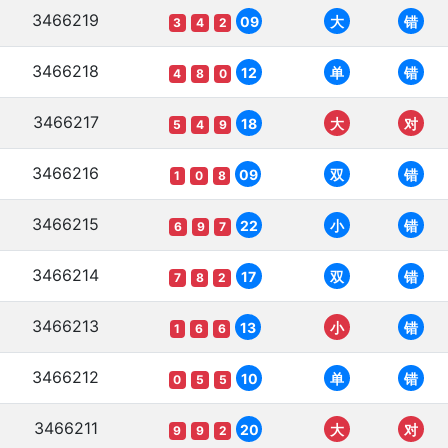
3466219
09
大
错
3
4
2
3466218
12
单
错
4
8
0
3466217
18
大
对
5
4
9
3466216
09
双
错
1
0
8
3466215
22
小
错
6
9
7
3466214
17
双
错
7
8
2
3466213
13
小
错
1
6
6
3466212
10
单
错
0
5
5
3466211
20
大
对
9
9
2