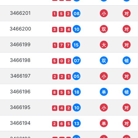
3466201
08
小
对
1
5
2
3466200
10
双
对
3
3
4
3466199
15
大
对
1
7
7
3466198
07
双
错
5
0
2
3466197
05
小
对
2
2
1
3466196
18
单
错
8
5
5
3466195
10
小
对
4
4
2
3466194
13
单
对
2
6
5