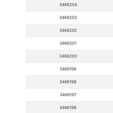
3466204
3466203
3466202
3466201
3466200
3466199
3466198
3466197
3466196